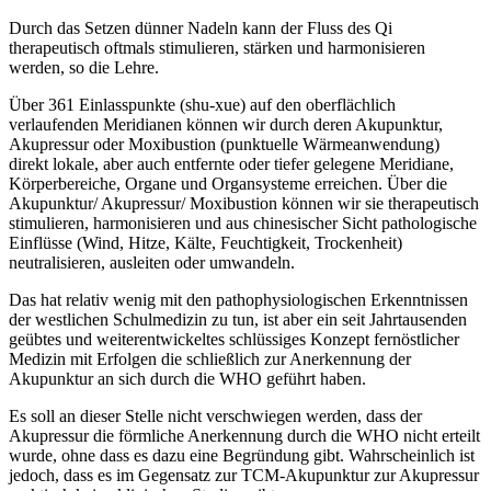
Durch das Setzen dünner Nadeln kann der Fluss des Qi
therapeutisch oftmals stimulieren, stärken und harmonisieren
werden, so die Lehre.
Über 361 Einlasspunkte (shu-xue) auf den oberflächlich
verlaufenden Meridianen können wir durch deren Akupunktur,
Akupressur oder Moxibustion (punktuelle Wärmeanwendung)
direkt lokale, aber auch entfernte oder tiefer gelegene Meridiane,
Körperbereiche, Organe und Organsysteme erreichen. Über die
Akupunktur/ Akupressur/ Moxibustion können wir sie therapeutisch
stimulieren, harmonisieren und aus chinesischer Sicht pathologische
Einflüsse (Wind, Hitze, Kälte, Feuchtigkeit, Trockenheit)
neutralisieren, ausleiten oder umwandeln.
Das hat relativ wenig mit den pathophysiologischen Erkenntnissen
der westlichen Schulmedizin zu tun, ist aber ein seit Jahrtausenden
geübtes und weiterentwickeltes schlüssiges Konzept fernöstlicher
Medizin mit Erfolgen die schließlich zur Anerkennung der
Akupunktur an sich durch die WHO geführt haben.
Es soll an dieser Stelle nicht verschwiegen werden, dass der
Akupressur die förmliche Anerkennung durch die WHO nicht erteilt
wurde, ohne dass es dazu eine Begründung gibt. Wahrscheinlich ist
jedoch, dass es im Gegensatz zur TCM-Akupunktur zur Akupressur