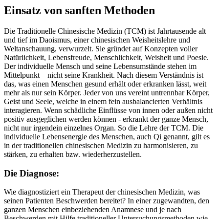
Einsatz von sanften Methoden
Die Traditionelle Chinesische Medizin (TCM) ist Jahrtausende alt
und tief im Daoismus, einer chinesischen Weisheitslehre und
Weltanschauung, verwurzelt. Sie gründet auf Konzepten voller
Natürlichkeit, Lebensfreude, Menschlichkeit, Weisheit und Poesie.
Der individuelle Mensch und seine Lebensumstände stehen im
Mittelpunkt – nicht seine Krankheit. Nach diesem Verständnis ist
das, was einen Menschen gesund erhält oder erkranken lässt, weit
mehr als nur sein Körper. Jeder von uns vereint untrennbar Körper,
Geist und Seele, welche in einem fein ausbalancierten Verhältnis
interagieren. Wenn schädliche Einflüsse von innen oder außen nicht
positiv ausgeglichen werden können - erkrankt der ganze Mensch,
nicht nur irgendein einzelnes Organ. So die Lehre der TCM. Die
individuelle Lebensenergie des Menschen, auch Qi genannt, gilt es
in der traditionellen chinesischen Medizin zu harmonisieren, zu
stärken, zu erhalten bzw. wiederherzustellen.
Die Diagnose:
Wie diagnostiziert ein Therapeut der chinesischen Medizin, was
seinen Patienten Beschwerden bereitet? In einer zugewandten, den
ganzen Menschen einbeziehenden Anamnese und je nach
Beschwerden mit Hilfe traditioneller Untersuchungsmethoden wie